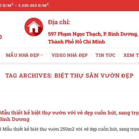
2
2
0 Đ/M
– 3.300.000 Đ/M
.
Địa chỉ:
597 Phạm Ngọc Thạch, P. Bình Dương,
0
Thành Phố Hồ Chí Minh
MẪU NHÀ ĐẸP
VIDEO NHÀ ĐẸP
TIN TỨC
XEM T
TAG ARCHIVES:
BIỆT THỰ SÂN VƯỜN ĐẸP
Mẫu thiết kế biệt thự vườn với vẻ đẹp cuốn hút, sang trọ
Bình Dương
3 Mẫu thiết kế biệt thự vườn 250m2 với vẻ đẹp cuốn hút, sang trọng