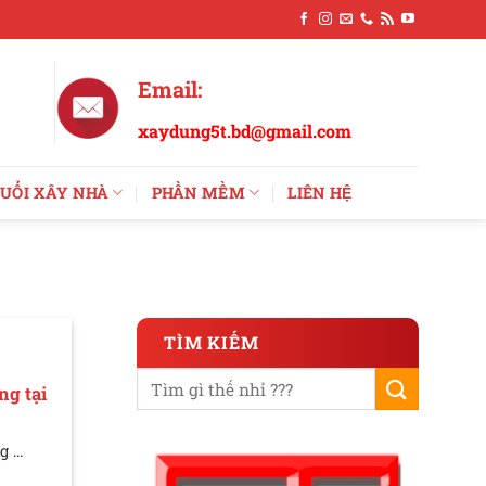
Email:
xaydung5t.bd@gmail.com
UỔI XÂY NHÀ
PHẦN MỀM
LIÊN HỆ
TÌM KIẾM
ng tại
 ...