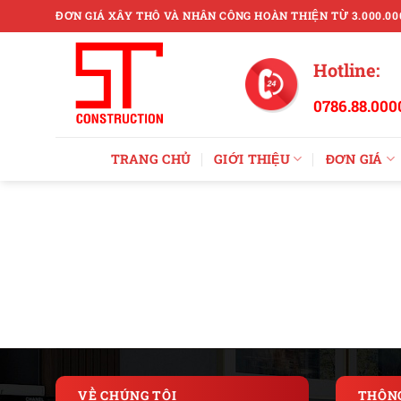
Skip
ĐƠN GIÁ XÂY THÔ VÀ NHÂN CÔNG HOÀN THIỆN TỪ 3.000.00
to
content
Hotline:
0786.88.000
TRANG CHỦ
GIỚI THIỆU
ĐƠN GIÁ
VỀ CHÚNG TÔI
THÔNG