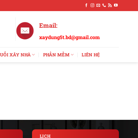
Email:
xaydung5t.bd@gmail.com
UỔI XÂY NHÀ
PHẦN MỀM
LIÊN HỆ
LỊCH