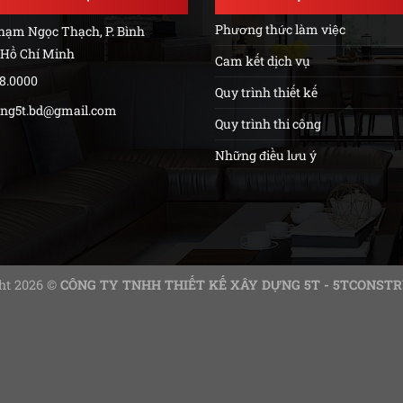
Phương thức làm việc
Phạm Ngọc Thạch, P. Bình
 Hồ Chí Minh
Cam kết dịch vụ
88.0000
Quy trình thiết kế
ng5t.bd@gmail.com
Quy trình thi công
Những điều lưu ý
ht 2026 ©
CÔNG TY TNHH THIẾT KẾ XÂY DỰNG 5T - 5TCONST