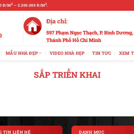
2
2
0 Đ/M
– 3.300.000 Đ/M
.
Địa chỉ:
597 Phạm Ngọc Thạch, P. Bình Dương,
0
Thành Phố Hồ Chí Minh
MẪU NHÀ ĐẸP
VIDEO NHÀ ĐẸP
TIN TỨC
XEM T
SẮP TRIỂN KHAI
 TIN LIÊN HỆ
DANH MỤC