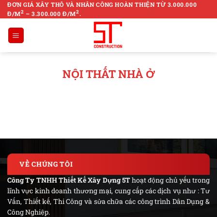
Skip
ĐƠN GIÁ XÂY THÔ VÀ NHÂN CÔNG HOÀN THIỆN TỪ 3.000.000
2
2
Đ/M
– 3.300.000 Đ/M
.
to
content
NỘI THẤT NHÀ Ở
VỀ CHÚNG TÔI
Công Ty TNHH Thiết Kế Xây Dựng 5T
hoạt động chủ yếu trong
lĩnh vực kinh doanh thương mại, cung cấp các dịch vụ như : Tư
Vấn, Thiết kế, Thi Công và sửa chữa các công trình Dân Dụng &
Công Nghiệp.