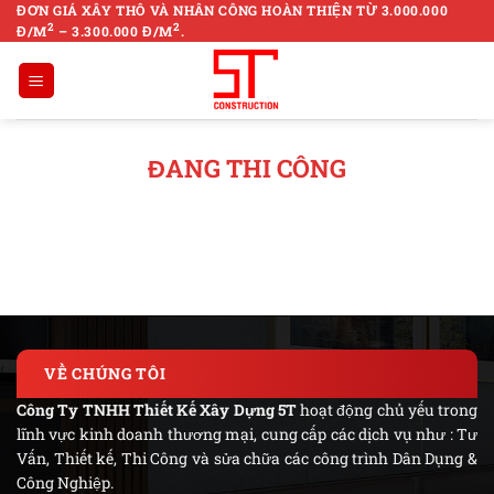
Skip
ĐƠN GIÁ XÂY THÔ VÀ NHÂN CÔNG HOÀN THIỆN TỪ 3.000.000
2
2
Đ/M
– 3.300.000 Đ/M
.
to
content
ĐANG THI CÔNG
VỀ CHÚNG TÔI
Công Ty TNHH Thiết Kế Xây Dựng 5T
hoạt động chủ yếu trong
lĩnh vực kinh doanh thương mại, cung cấp các dịch vụ như : Tư
Vấn, Thiết kế, Thi Công và sửa chữa các công trình Dân Dụng &
Công Nghiệp.